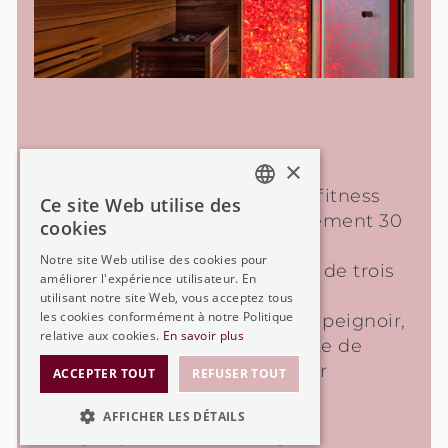
×
Le prix forfaitaire comprend:
Accès au SPA et salle de fitness
Ce site Web utilise des
GERMAN
Massage (temps de traitement 30
cookies
minutes)
GERMAN
Notre site Web utilise des cookies pour
Un repas léger
(composé de trois
améliorer l'expérience utilisateur. En
FRENCH
plats)
utilisant notre site Web, vous acceptez tous
ENGLISH
les cookies conformément à notre Politique
Un panier bien-être avec peignoir,
relative aux cookies.
En savoir plus
serviette de bain, serviette de
sauna et savates à utiliser
ACCEPTER TOUT
REFUSER TOUT
AFFICHER LES DÉTAILS
DaySpa "Beauty"