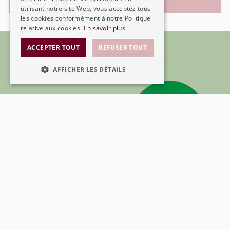
utilisant notre site Web, vous acceptez tous
ENGLISH
les cookies conformément à notre Politique
relative aux cookies.
En savoir plus
ACCEPTER TOUT
REFUSER TOUT
CONTACTEZ NOUS
AFFICHER LES DÉTAILS
STRICTEMENT NÉCESSAIRES
PERFORMANCE
CIBLAGE
FONCTIONNALITÉ
Parkhotel Gunten
Strictement nécessaires
Performance
Seestrasse 90
Ciblage
Fonctionnalité
3654 Gunten
Les cookies strictement nécessaires habilitent