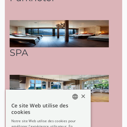
SPA
×
Culinarie & Fêtes
Ce site Web utilise des
GERMAN
cookies
GERMAN
Notre site Web utilise des cookies pour
améliorer l'expérience utilisateur. En
FRENCH