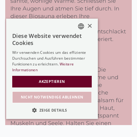
sanfte, wohlige Wärme. Schliessen Sie
Ihre Augen und atmen Sie tief durch. In
dieser Biosauna erleben Ihre
Geruchssinne ein wahres
×
Intensivprogramm. Eines, das entschlackt
Diese Website verwendet
GERMAN
und entgiftet, belebt und regeneriert.
Cookies
GERMAN
Wir verwenden Cookies um das effiziente
Durchsuchen und Ausführen bestimmter
FRENCH
Dampfbad
Funktionen zu erleichtern.
Weitere
Dieser Nebel tut so richtig gut! Die
ENGLISH
Informationen
Kombination von wohliger Wärme und
AKZEPTIEREN
perlender Feuchtigkeit zeigt eine
ähnliche Wirkung wie die finnische
NICHT NOTWENDIGE ABLEHNEN
Sauna. Das Bad im Dampf ist Balsam für
Körper und Geist - es reinigt die Haut,
ZEIGE DETAILS
beruhigt die Atemwege und entspannt
UNBEDINGT NOTWENDIGE
Muskeln und Seele. Halten Sie einen
Moment inne und bauen Sie Stress ab im
LEISTUNG