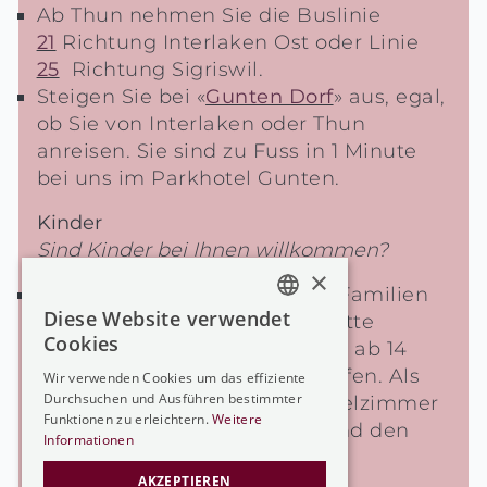
Ab Thun nehmen Sie die Buslinie
21
Richtung Interlaken Ost oder Linie
25
Richtung Sigriswil.
Steigen Sie bei «
Gunten Dorf
» aus, egal,
ob Sie von Interlaken oder Thun
anreisen. Sie sind zu Fuss in 1 Minute
bei uns im Parkhotel Gunten.
Kinder
Sind Kinder bei Ihnen willkommen?
×
Ja! Wir freuen uns, wenn wir Familien
Diese Website verwendet
bei uns empfangen dürfen. Bitte
GERMAN
Cookies
beachten Sie, dass Kinder erst ab 14
GERMAN
Jahren den SPA benützen dürfen. Als
Wir verwenden Cookies um das effiziente
Durchsuchen und Ausführen bestimmter
FRENCH
Alternative bieten wir das Spielzimmer
Funktionen zu erleichtern.
Weitere
«Aqualino», sowie den Park und den
ENGLISH
Informationen
Wasserspielplatz an.
AKZEPTIEREN