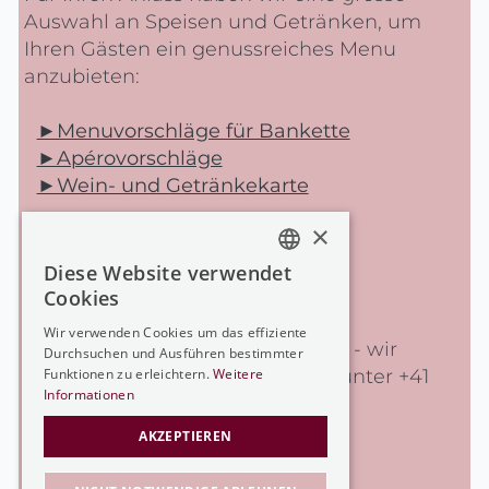
Auswahl an Speisen und Getränken, um
Ihren Gästen ein genussreiches Menu
anzubieten:
►Menuvorschläge für Bankette
►Apérovorschläge
►Wein- und Getränkekarte
×
Diese Website verwendet
GERMAN
Cookies
GERMAN
Wir verwenden Cookies um das effiziente
Nehmen Sie Kontakt mit uns auf - wir
Durchsuchen und Ausführen bestimmter
FRENCH
beraten Sie gerne! - Telefonisch unter +41
Funktionen zu erleichtern.
Weitere
ENGLISH
Informationen
(0)33 252 88 52 oder
per E-Mail
AKZEPTIEREN