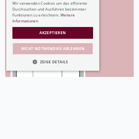
U-Form
Wir verwenden Cookies um das effiziente
Durchsuchen und Ausführen bestimmter
FRENCH
Funktionen zu erleichtern.
Weitere
ENGLISH
Informationen
2
Libro (15 m
)
AKZEPTIEREN
NICHT NOTWENDIGE ABLEHNEN
ZEIGE DETAILS
UNBEDINGT NOTWENDIGE
LEISTUNG
TARGETING
FUNKTION
Unbedingt notwendige
Leistung